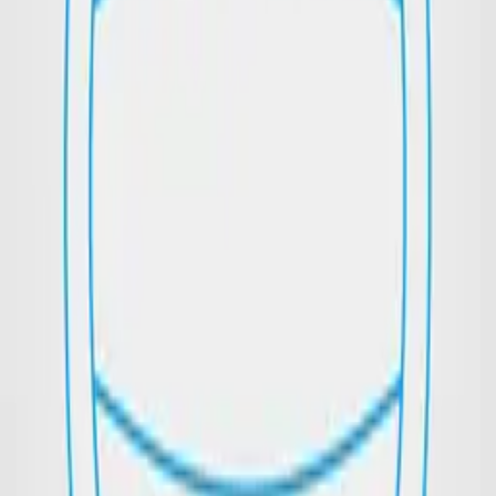
Ein Logo oder ein Werbeslogan auf einem Ball verewigen, den man
gerne beispielsweise mit in den Park nimmt und der dadurch auch
von anderen Sportbegeisterten wahrgenommen wird, hat einen
bleibenden Werbeeffekt. Lassen Sie einen
Volleyball
bedrucken,
befindet sich Ihre Werbebotschaft also durchgehend im Fokus aller
Beteiligten. Wenn Sie sich auch weitere Sportbälle als Werbeträger
vorstellen können, sind wir auch dafür zu haben, wenn es darum
geht,
Tennisbälle zu bedrucken
.
Die Qualitäten unserer werbenden
Volleybälle im Überblick:
stabile Flugbahn
Druckfläche von 10×3 Zentimetern
ein- oder mehrfarbiger Druck
Umsetzung als Beach-, PU- oder Neopren-Volleyball
auch als Minibälle erhältlich.
Bedruckte Volleybälle für Unternehmen
und Vereine
Bestellen Sie noch heute Ihren neuen
Qualitäts-Volleyball
bei