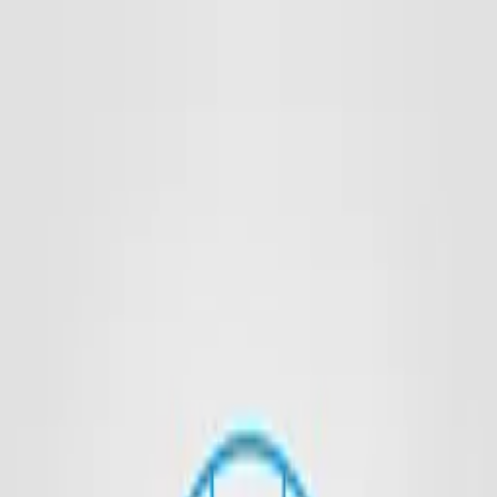
Promotion Balls
Footballs
Mini Balls
Handballs
Basketballs
Volleyballs
Neoprene
Balls
PVC Balls
Rugby & Football
Soft & Squeeze Balls
Various
Balls
Singlets
Accessories
Ball Storage
Sports Bags
Ball Accessories
Handball Resin/Cleaner
Imagebook
Contact
DE
Get a Quote