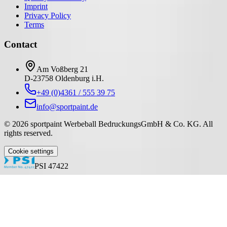
Imprint
Privacy Policy
Terms
Contact
Am Voßberg 21
D-23758 Oldenburg i.H.
+49 (0)4361 / 555 39 75
info@sportpaint.de
©
2026
sportpaint Werbeball BedruckungsGmbH & Co. KG
.
All
rights reserved.
Cookie settings
PSI 47422