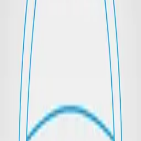
Mini Volleyball
Compact volleyball for promotional events.
Details →
Einen Volleyball bedrucken wir nach
Ihren Wünschen
Die Qualitätsbälle von Sportpaint werden nicht nur höchsten
sportlichen Anforderungen gerecht, sie stellen auch ein exzellentes
Werbemittel dar. Ob Jung oder Alt – mit einem Werbeball hantiert
einfach jeder gerne herum, der sportlich interessiert ist. Wenn Sie
sich überlegt haben, unter anderem einen
Volleyball
bedrucken zu
lassen, sind Sie bei Sportpaint am Ziel. Zum Bedrucken stehen
Ihnen in unserem Programm ein Volleyball in Normalgröße und in
der
Mini-Ausführung
zur Verfügung. Beide Ballgrößen eignen sich
perfekt als Werbegeschenk!
Ihren Wunsch-Volleyball bedrucken wir
professionell