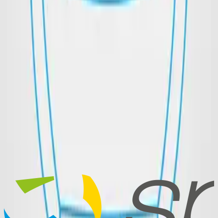
Sportpaint! Auch Ihr Vereinslogo bringen wir gerne auf die
Balloberfläche auf. Wir garantieren Ihnen, dass unsere bedruckten
Volleybälle nicht nur optimale Flugeigenschaften mitbringen,
sondern dass der Aufdruck auch nach dem heißesten Match noch
deutlich zu sehen sein wird!
Ihre Werbebotschaft auf einem Volleyball – die perfekte
Gelegenheit, Ihr Angebot oder Ihren Namen vielen Menschen
näherzubringen. Also warten Sie nicht länger, sondern lassen Sie
noch heute einen hochwertigen Volleyball bedrucken!
Have Questions?
Our team is happy to advise you on your custom promotional item.
Get in Touch