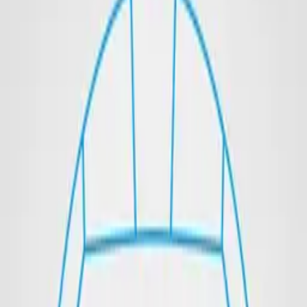
Promotion Balls
Singlets
Accessories
Imagebook
Contact
Deutsch
Get a Quote
Volleyballs
We print high-quality volleyballs according to your individual
specifications. Sportpaint offers attention-grabbing promotional balls
of the highest class. Stable flight path, 10x3 cm print area,
single/multi-color printing, available as beach, PU or neoprene
variants.
Volleyball
Custom designed volleyball for beach and indoor.
Details →