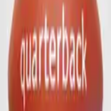
Erhältlich ab 50 Stück.
Details zu Qualitäten und Lieferzeiten finden Sie
hier
.
Dieses Produkt anfragen
Anfrage für:
American Football
Ihr Name
*
Firmenname
Straße
PLZ + Ort
Ihre E-Mail-Adresse
*
Ihre Telefonnummer
Ich interessiere mich für
Menge
Qualität
Logo oder Designdateien
Logo oder Designdateien
Logo, Entwurf oder Druckvorlage (max. 10 MB)