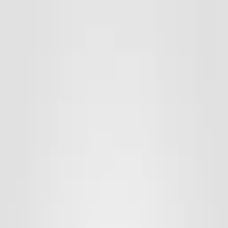
Werbebälle
Fußbälle
Minibälle
Handbälle
Basketbälle
Volleybälle
Neoprenbälle
PVC
Plastikbälle
Rugby & Football
Soft- & Squeezebälle
Diverse Bälle
Leibchen
Zubehör
Ballaufbewahrung
Sporttaschen
Ballzubehör
Handball-Harz/Reiniger
Imagebook
Kontakt
EN
Anfrage stellen