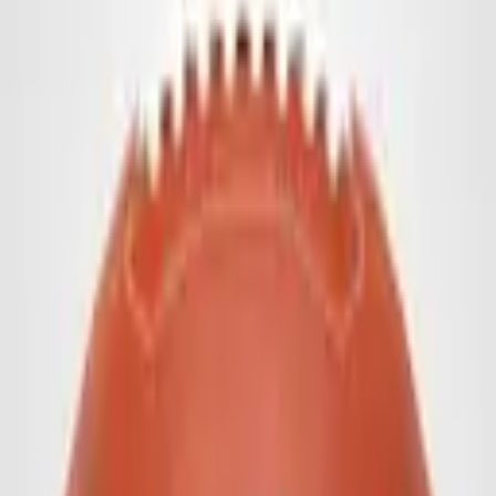
American Football
Individueller American Football mit Ihrem Branding.
Setzen Sie Akzente mit unseren Footbällen und Ihrem Logo
Mit unseren Footbällen und Ihrem Logo gestalten Sie individuelle
Werbemittel, die genau auf Ihre Wünsche abgestimmt sind. Setzen
Sie beim Football ein Statement – sportlich, auffällig und einzigartig.
Trainingsball mit klassischer „Lederschnürung“
Ob aus PU oder Rubber – dieser Football überzeugt durch
hochwertige Verarbeitung und eine authentische Optik dank der
klassischen Lederschnürung.
Material: PU oder Rubber
Design: Mit klassischer Lederschnürung
Größen:
Größe 2: Umfang ca. 37–38 cm | Durchmesser ca. 24–25 cm
Größe 5: Umfang ca. 54–55 cm | Durchmesser ca. 34–35 cm