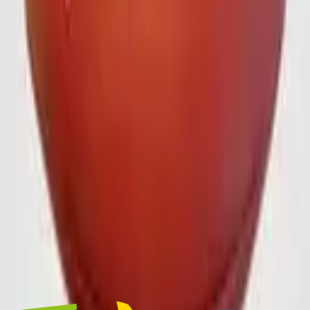
Ihre Nachricht
Anfrage senden
Häufige Fragen
Wie lange dauert die Lieferung?
Die Standardlieferzeit beträgt 9–12 Wochen per Seefracht oder
gegen Aufpreis 3–4 Wochen per Luftfracht. Kürzere Lieferzeiten
und Express-Bestellungen sind auf Anfrage möglich.
Welches Logo-Format brauchen Sie?
Erhalte ich einen Designvorschlag vor der Produktion?
Welche Materialqualitäten stehen zur Auswahl?