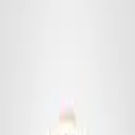
Werbebälle
Leibchen
Zubehör
Imagebook
Kontakt
English
Anfrage stellen
Startseite
/
Werbebälle
/
Rugby & Football
/
American Football
1
/
10
Weitere Beispiele: