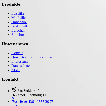
Produkte
Fußbälle
Minibälle
Handbälle
Basketbälle
Leibchen
Zubehör
Unternehmen
Kontakt
Qualitäten und Lieferzeiten
Impressum
Datenschutz
AGB
Kontakt
Am Voßberg 21
D-23758 Oldenburg i.H.
+49 (0)4361 / 555 39 75