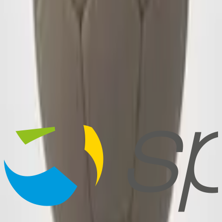
Wie lange dauert die Lieferung?
Die Standardlieferzeit beträgt 9–12 Wochen per Seefracht oder
gegen Aufpreis 3–4 Wochen per Luftfracht. Kürzere Lieferzeiten
und Express-Bestellungen sind auf Anfrage möglich.
Welches Logo-Format brauchen Sie?
Erhalte ich einen Designvorschlag vor der Produktion?
Welche Materialqualitäten stehen zur Auswahl?