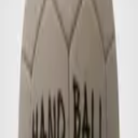
Individuell bedruckter Handball mit griffiger Oberfläche.
Handbälle aus hochwertigem PU-Material für optimale Performance
Alle unsere Handbälle bestehen aus hochwertigem PU-Material und
bieten mit ihrem X-trem Grip hervorragende Eigenschaften für den
Handballsport. Zusätzlich bieten wir eine Variante speziell als
Werbeball an, die sich ideal für Marketingzwecke eignet.
Mit unserem Handball und Ihrem Design können Sie personalisierte
Werbemittel entwickeln, die genau Ihren Wünschen entsprechen.
Dank unserer großen Auswahl an Farben und Designs wird Ihr
Handball garantiert zum Highlight!
Erhältlich ab 50 Stück.
Details zu Qualitäten und Lieferzeiten finden Sie
hier
.
Dieses Produkt anfragen
Anfrage für:
Handball
Ihr Name
*