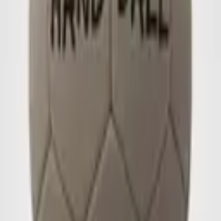
Firmenname
Straße
PLZ + Ort
Ihre E-Mail-Adresse
*
Ihre Telefonnummer
Ich interessiere mich für
Menge
Qualität
Logo oder Designdateien
Logo oder Designdateien
Logo, Entwurf oder Druckvorlage (max. 10 MB)
Ihre Nachricht
Anfrage senden
Häufige Fragen