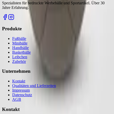
Spezialisten für bedruckte Werbebälle und Sportartikel. Über 30
Jahre Erfahrung.
Produkte
Fußbälle
Minibälle
Handbälle
Basketbälle
Leibchen
Zubehör
Unternehmen
Kontakt
Qualitäten und Lieferzeiten
Impressum
Datenschutz
AGB
Kontakt