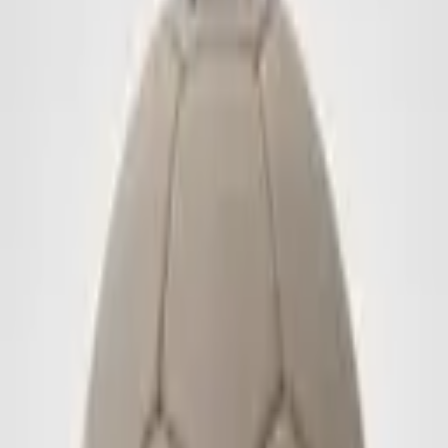
Werbebälle
Leibchen
Zubehör
Imagebook
Kontakt
English
Anfrage stellen
Startseite
/
Werbebälle
/
Handbälle
/
Handball
1
/
17
Weitere Beispiele:
Handball