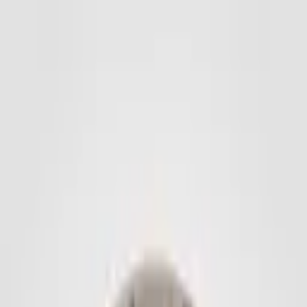
Werbebälle
Fußbälle
Minibälle
Handbälle
Basketbälle
Volleybälle
Neoprenbälle
PVC
Plastikbälle
Rugby & Football
Soft- & Squeezebälle
Diverse Bälle
Leibchen
Zubehör
Ballaufbewahrung
Sporttaschen
Ballzubehör
Handball-Harz/Reiniger
Imagebook
Kontakt
EN
Anfrage stellen