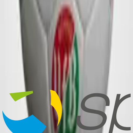
Anfrage senden
Häufige Fragen
Wie lange dauert die Lieferung?
Die Standardlieferzeit beträgt 9–12 Wochen per Seefracht oder
gegen Aufpreis 3–4 Wochen per Luftfracht. Kürzere Lieferzeiten
und Express-Bestellungen sind auf Anfrage möglich.
Welches Logo-Format brauchen Sie?
Erhalte ich einen Designvorschlag vor der Produktion?
Welche Materialqualitäten stehen zur Auswahl?