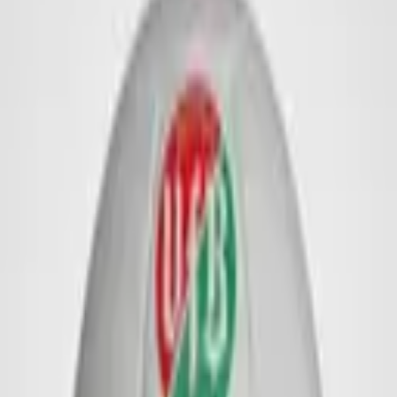
Werbebälle
Leibchen
Zubehör
Imagebook
Kontakt
English
Anfrage stellen
Startseite
/
Werbebälle
/
Fußbälle
/
32 Panel - Fußball
1
/
11
Weitere Beispiele:
32 Panel - Fußball