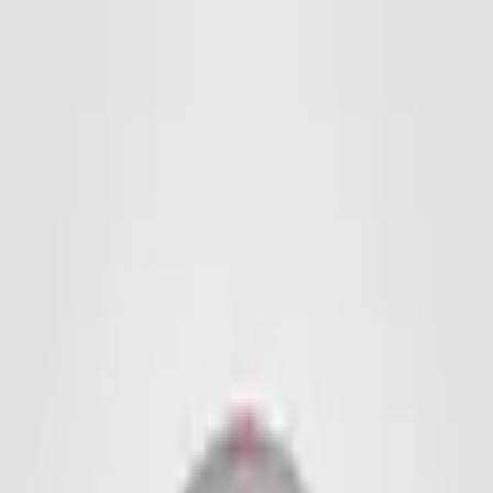
Werbebälle
Fußbälle
Minibälle
Handbälle
Basketbälle
Volleybälle
Neoprenbälle
PVC
Plastikbälle
Rugby & Football
Soft- & Squeezebälle
Diverse Bälle
Leibchen
Zubehör
Ballaufbewahrung
Sporttaschen
Ballzubehör
Handball-Harz/Reiniger
Imagebook
Kontakt
EN
Anfrage stellen