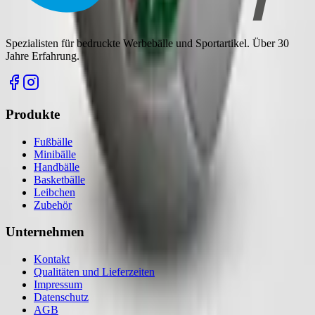
Spezialisten für bedruckte Werbebälle und Sportartikel. Über 30
Jahre Erfahrung.
Produkte
Fußbälle
Minibälle
Handbälle
Basketbälle
Leibchen
Zubehör
Unternehmen
Kontakt
Qualitäten und Lieferzeiten
Impressum
Datenschutz
AGB