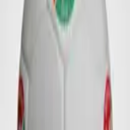
Vielseitig einsetzbar - ideal für mehrfachen Logodruck auf dem
klassischen 32-Panel-Design.
Vielseitig einsetzbar – ideal für mehrfachen Logodruck
Dieser Ball eignet sich besonders gut für den wiederholten
Logodruck rund um die Oberfläche oder für die Platzierung
mehrerer unterschiedlicher Logos.
Alle unsere Bälle können individuell nach Ihren Wünschen gestaltet
werden – von Farben bis hin zum Layout.
Nachfolgend finden Sie einige inspirierende Beispiele.
Gern entwickeln wir auch individuelle Designvorschläge,
abgestimmt auf Ihr Logo und Ihre Markenbotschaft.
Erhältlich ab 50 Stück.
Details zu Qualitäten und Lieferzeiten finden Sie
hier
.
Dieses Produkt anfragen