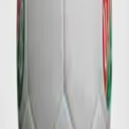
Anfrage für:
32 Panel - Fußball
Ihr Name
*
Firmenname
Straße
PLZ + Ort
Ihre E-Mail-Adresse
*
Ihre Telefonnummer
Ich interessiere mich für
Menge
Qualität
Logo oder Designdateien
Logo oder Designdateien
Logo, Entwurf oder Druckvorlage (max. 10 MB)
Ihre Nachricht