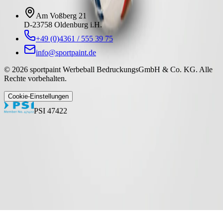
Am Voßberg 21
D-23758 Oldenburg i.H.
+49 (0)4361 / 555 39 75
info@sportpaint.de
©
2026
sportpaint Werbeball BedruckungsGmbH & Co. KG
.
Alle
Rechte vorbehalten.
Cookie-Einstellungen
PSI 47422