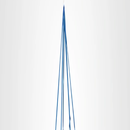
Ihr Name
*
Firmenname
Straße
PLZ + Ort
Ihre E-Mail-Adresse
*
Ihre Telefonnummer
Ich interessiere mich für
Menge
Qualität
Logo oder Designdateien
Logo oder Designdateien
Logo, Entwurf oder Druckvorlage (max. 10 MB)
Ihre Nachricht
Anfrage senden