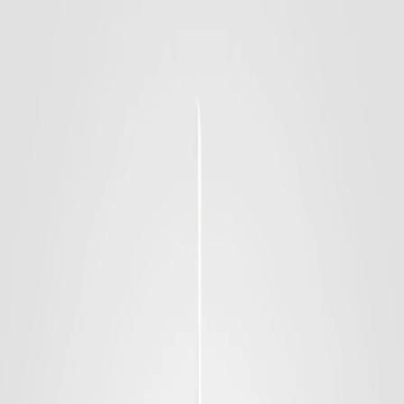
Werbebälle
Fußbälle
Minibälle
Handbälle
Basketbälle
Volleybälle
Neoprenbälle
PVC
Plastikbälle
Rugby & Football
Soft- & Squeezebälle
Diverse Bälle
Leibchen
Zubehör
Ballaufbewahrung
Sporttaschen
Ballzubehör
Handball-Harz/Reiniger
Imagebook
Kontakt
EN
Anfrage stellen