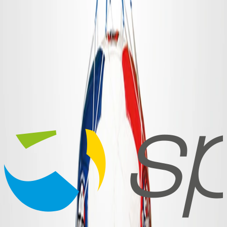
Häufige Fragen
Wie lange dauert die Lieferung?
Die Standardlieferzeit beträgt 9–12 Wochen per Seefracht oder
gegen Aufpreis 3–4 Wochen per Luftfracht. Kürzere Lieferzeiten
und Express-Bestellungen sind auf Anfrage möglich.
Welches Logo-Format brauchen Sie?
Erhalte ich einen Designvorschlag vor der Produktion?