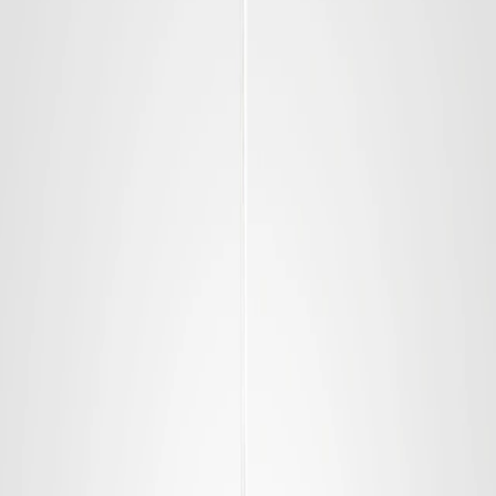
Werbebälle
Leibchen
Zubehör
Imagebook
Kontakt
English
Anfrage stellen
Startseite
/
Zubehör
/
Ballaufbewahrung
/
Balltragenetz (Klein)
Balltragenetz (Klein)
Kompaktes Balltragenetz für einzelne Bälle.
Für 1 Ball.
Dieses Produkt anfragen
Anfrage für:
Balltragenetz (Klein)